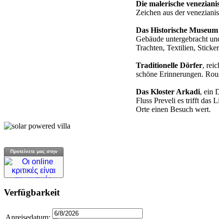
Die malerische veneziani
Zeichen aus der venezianis
Das Historische Museum
Gebäude untergebracht und
Trachten, Textilien, Sticke
Traditionelle Dörfer
, rei
schöne Erinnerungen. Rouss
Das Kloster Arkadi
, ein 
Fluss Preveli es trifft da
Orte einen Besuch wert.
Προτείνετε μας στην
Verfügbarkeit
Anreisedatum: