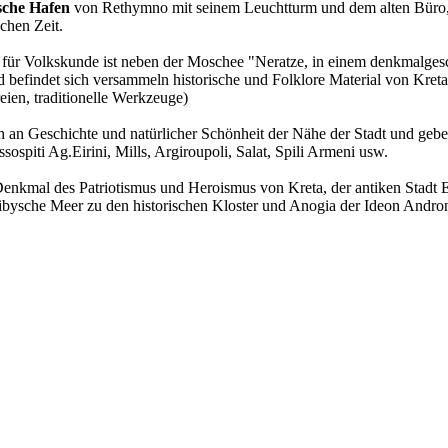
sche Hafen
von Rethymno mit seinem Leuchtturm und dem alten Büro, 
chen Zeit.
für Volkskunde ist neben der Moschee "Neratze, in einem denkmalges
 befindet sich versammeln historische und Folklore Material von Kret
reien, traditionelle Werkzeuge)
ch an Geschichte und natürlicher Schönheit der Nähe der Stadt und geb
ospiti Ag.Eirini, Mills, Argiroupoli, Salat, Spili Armeni usw.
Denkmal des Patriotismus und Heroismus von Kreta, der antiken Stadt E
s Libysche Meer zu den historischen Kloster und Anogia der Ideon Andron