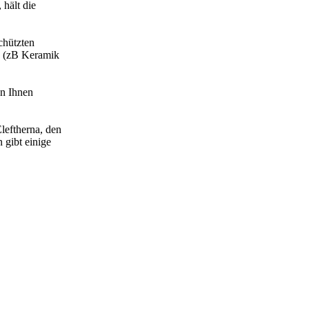
hält die
chützten
a (zB Keramik
en Ihnen
leftherna, den
 gibt einige