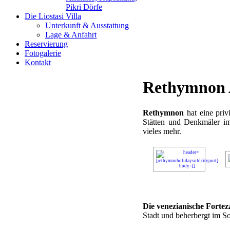
Pikri Dörfe
Die Liostasi Villa
Unterkunft & Ausstattung
Lage & Anfahrt
Reservierung
Fotogalerie
Kontakt
Rethymnon 
Rethymnon
hat eine priv
Stätten und Denkmäler im
vieles mehr.
Die venezianische Fortez
Stadt und beherbergt im S