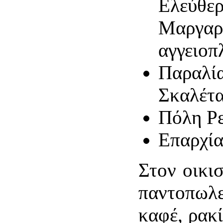
Ελεύθε
Μαργα
αγγειοπ
Παραλ
Σκαλέτ
Πόλη Ρ
Επαρχία
Στον οικι
παντοπωλε
καφέ, ρακί