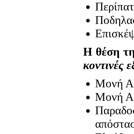
Περίπατ
Ποδηλασ
Επισκέψ
Η θέση τη
κοντινές 
Μονή Αρ
Μονή Α
Παραδοσ
απόστα