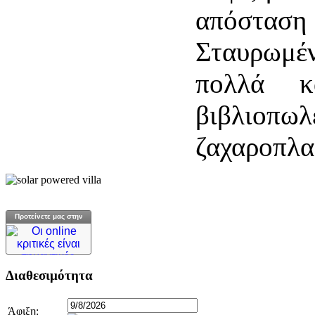
απόστασ
Σταυρωμέ
πολλά κ
βιβλιοπ
ζαχαροπλα
Προτείνετε μας στην
Διαθεσιμότητα
Άφιξη: