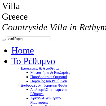
Countryside Villa in Rethy
Home
Το Ρέθυμνο
Επισκέψεις & Αξιοθέατα
Μοναστήρια & Εκκλησίες
Παραδοσιακοί Οικισμοί
Παραλίες του Ρεθύμνου
Διαδρομές στη Κρητική Φύση
Διαδρομή:Σταυρωμένου-
Ρέθυμνο
Αρκάδι-Ελεύθερνα-
Μαργαρίτες