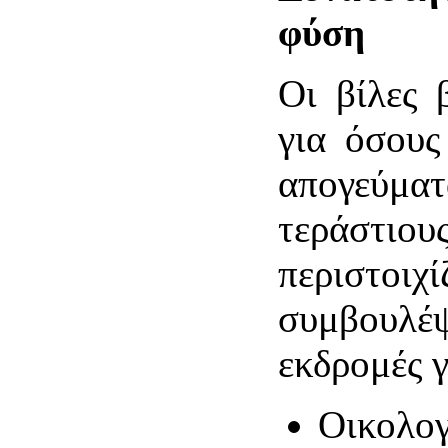
φύση
Οι βίλες 
για όσους
απογεύματ
τεράστιου
περιστοιχ
συμβουλέ
εκδρομές γ
Οικολογ